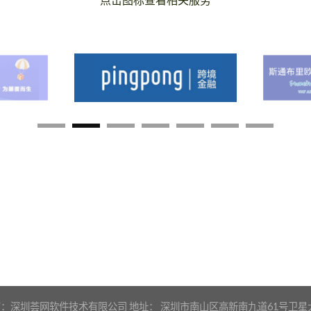
：深圳荟网软件技术有限公司 地址： 深圳市南山区高新南九道61号卫星大