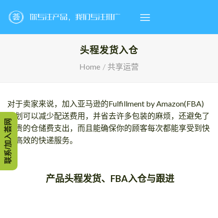
Skip
to
content
头程发货入仓
Home
/
共享运营
对于卖家来说，加入亚马逊的Fulfillment by Amazon(FBA)
计划可以减少配送费用，并省去许多包装的麻烦，还避免了
联系/加入荟网
昂贵的仓储费支出，而且能确保你的顾客每次都能享受到快
速高效的快递服务。
产品头程发货、FBA入仓与跟进